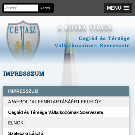
MENÜ
A MUNKA VILÁGA
Cegléd és Térsége
Vállalkozóinak Szervezete
IMPRESSZUM
IMPRESSZUM
A WEBOLDAL FENNTARTÁSÁÉRT FELELŐS
Cegléd és Térsége Vállalkozóinak Szervezete
ELNÖK:
Szeleczki László