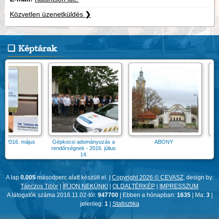
Közvetlen üzenetküldés
❯
Képtárak
016. május
Gépkocsi adományozás a
ABONY
Gazdasá
rendőrségnek - 2016. július
14.
A lap
0.005
másodperc alatt készült el. |
Copyright 2026 © CEVASZ
, design by:
Tánczos Tibor
|
ÍRJON NEKÜNK!
|
OLDALTÉRKÉP
|
IMPRESSZUM
A látogatók száma 2016.11.02-tól:
947700
| Ebben a hónapban:
1635
| Ma:
3
|
jelenleg:
1
|
Statisztika