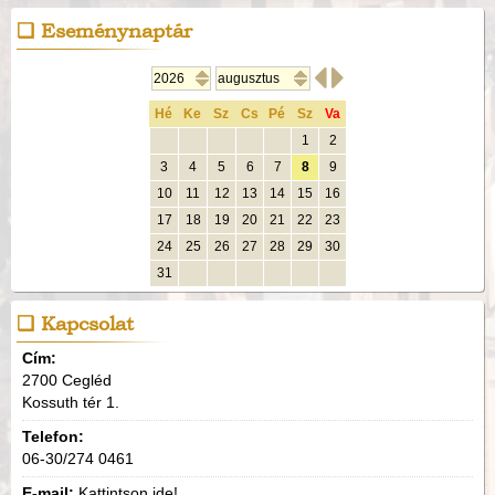
Eseménynaptár


Hé
Ke
Sz
Cs
Pé
Sz
Va
1
2
3
4
5
6
7
8
9
10
11
12
13
14
15
16
17
18
19
20
21
22
23
24
25
26
27
28
29
30
31
Kapcsolat
Cím:
2700 Cegléd
Kossuth tér 1.
Telefon:
06-30/274 0461
E-mail:
Kattintson ide!